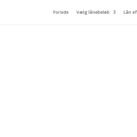
Forside
Vælg lånebeløb
Lån ef
Lån til hus uden om banken
7