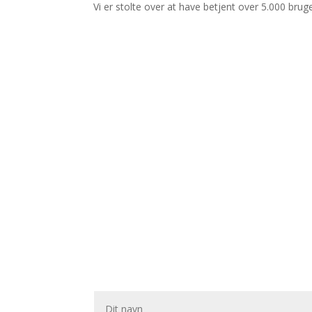
Vi er stolte over at have betjent over 5.000 brug
Kontakt os
Skriv til os, hvis du har spørgsmål eller brug for h