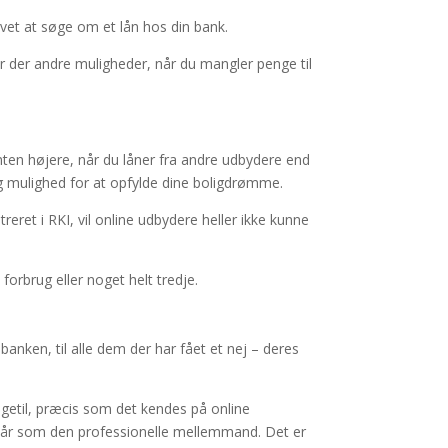
vet at søge om et lån hos din bank.
 er der andre muligheder, når du mangler penge til
renten højere, når du låner fra andre udbydere end
og mulighed for at opfylde dine boligdrømme.
eret i RKI, vil online udbydere heller ikke kunne
 forbrug eller noget helt tredje.
nken, til alle dem der har fået et nej – deres
getil, præcis som det kendes på online
tår som den professionelle mellemmand. Det er