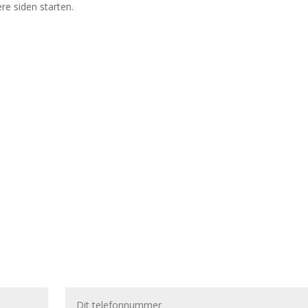
ere siden starten.
jælp til at finde det bedste lån.