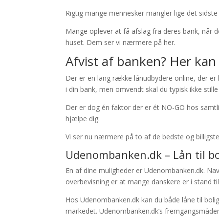
Rigtig mange mennesker mangler lige det sidste 
Mange oplever at få afslag fra deres bank, når de
huset. Dem ser vi nærmere på her.
Afvist af banken? Her kan
Der er en lang række lånudbydere online, der er k
i din bank, men omvendt skal du typisk ikke sti
Der er dog én faktor der er ét NO-GO hos samtlige
hjælpe dig.
Vi ser nu nærmere på to af de bedste og billigste 
Udenombanken.dk – Lån til b
En af dine muligheder er Udenombanken.dk. Navne
overbevisning er at mange danskere er i stand til
Hos Udenombanken.dk kan du både låne til bolig,
markedet. Udenombanken.dk’s fremgangsmåden er