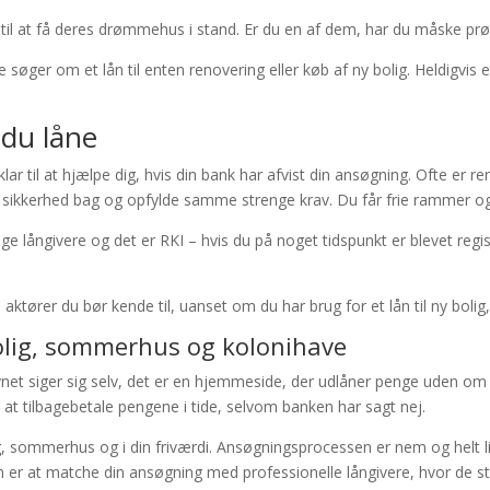
til at få deres drømmehus i stand. Er du en af dem, har du måske prø
 søger om et lån til enten renovering eller køb af ny bolig. Heldigvis
 du låne
lar til at hjælpe dig, hvis din bank har afvist din ansøgning. Ofte er 
lle sikkerhed bag og opfylde samme strenge krav. Du får frie rammer 
 långivere og det er RKI – hvis du på noget tidspunkt er blevet registr
aktører du bør kende til, uanset om du har brug for et lån til ny bolig,
olig, sommerhus og kolonihave
t siger sig selv, det er en hjemmeside, der udlåner penge uden om ba
 at tilbagebetale pengene i tide, selvom banken har sagt nej.
 sommerhus og i din friværdi. Ansøgningsprocessen er nem og helt li
 at matche din ansøgning med professionelle långivere, hvor de s