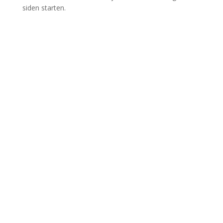
siden starten.
Kontakt os
Skriv til os, hvis du har spørgsmål eller brug for hjælp til
at finde det bedste lån.