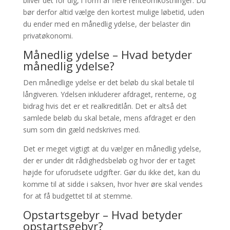
bliver det for dig, i form af flere renteomkostninger. Du
bør derfor altid vælge den kortest mulige løbetid, uden
du ender med en månedlig ydelse, der belaster din
privatøkonomi.
Månedlig ydelse – Hvad betyder
månedlig ydelse?
Den månedlige ydelse er det beløb du skal betale til
långiveren. Ydelsen inkluderer afdraget, renterne, og
bidrag hvis det er et realkreditlån. Det er altså det
samlede beløb du skal betale, mens afdraget er den
sum som din gæld nedskrives med.
Det er meget vigtigt at du vælger en månedlig ydelse,
der er under dit rådighedsbeløb og hvor der er taget
højde for uforudsete udgifter. Gør du ikke det, kan du
komme til at sidde i saksen, hvor hver øre skal vendes
for at få budgettet til at stemme.
Opstartsgebyr – Hvad betyder
opstartsgebyr?