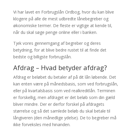
Vi har lavet en Forbrugslån Ordbog, hvor du kan blive
klogere på alle de mest udbredte lånebegreber og
økonomiske termer. De fleste er vigtige at kende til,
når du skal søge penge online eller i banken.
Tjek vores gennemgang af begreber og deres
betydning, for at blive bedre rustet til at finde det
bedste og billigste forbrugslån.
Afdrag – Hvad betyder afdrag?
Afdrag er beløbet du betaler af på dit lån løbende. Det
kan enten være på månedsbasis, som ved forbrugslån,
eller på kvartalsbasis som ved realkreditlån. Terminen
er forskellig, men afdraget er det beløb som din gæld
bliver mindre. Der er derfor forskel på afdragets
størrelse og så det samlede beløb du skal betale til
långiveren (den månedlige ydelse). De to begreber må
ikke forveksles med hinanden.