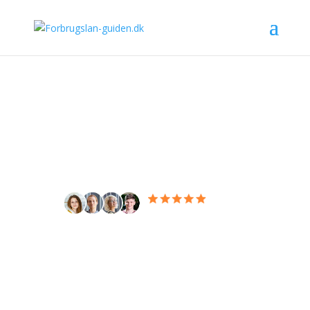
Forbrugslån
ordbog
7