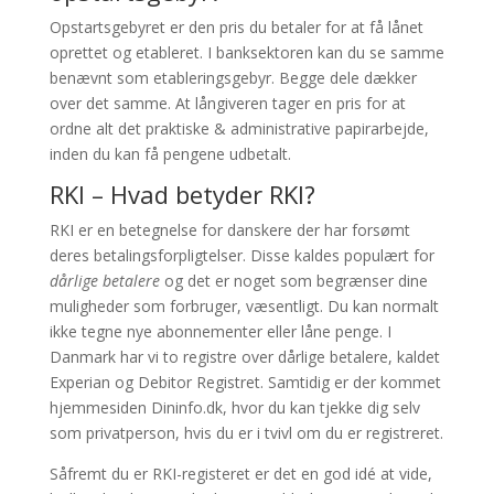
Opstartsgebyret er den pris du betaler for at få lånet
oprettet og etableret. I banksektoren kan du se samme
benævnt som etableringsgebyr. Begge dele dækker
over det samme. At långiveren tager en pris for at
ordne alt det praktiske & administrative papirarbejde,
inden du kan få pengene udbetalt.
RKI – Hvad betyder RKI?
RKI er en betegnelse for danskere der har forsømt
deres betalingsforpligtelser. Disse kaldes populært for
dårlige betalere
og det er noget som begrænser dine
muligheder som forbruger, væsentligt. Du kan normalt
ikke tegne nye abonnementer eller låne penge. I
Danmark har vi to registre over dårlige betalere, kaldet
Experian og Debitor Registret. Samtidig er der kommet
hjemmesiden Dininfo.dk, hvor du kan tjekke dig selv
som privatperson, hvis du er i tvivl om du er registreret.
Såfremt du er RKI-registeret er det en god idé at vide,