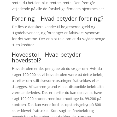
rente, du betaler, plus renters rente. Den fremgår
vejledende på alle de forskellige firmaers hjemmesider.
Fordring – Hvad betyder fordring?
De fleste danskere kender til begreberne gæld og
tilgodehavender, og fordringer er faktisk et synonym
for det samme. Der er blot tale om at du skylder penge
til en kreditor.
Hovedstol – Hvad betyder
hovedstol?
Hovedstolen er det pengebeløb du søger om. Hvis du
søger 100.000 kr. vil hovedstolen være på dette beløb,
alt efter om stiftelsesomkostninger fratrækkes eller
tillægges. Af samme grund vil det disponible beløb altid
være anderledes. Det er derfor du kan opleve at have
søgt 100.000 kroner, men kun modtage fx. 99.200 på
kontoen. Det kan være fordi et opstartsgebyr på 800
kr. er blevet fratrukket. Kort sagt er lånebeløb og
hovedstol to begreber, der dækker det samme.