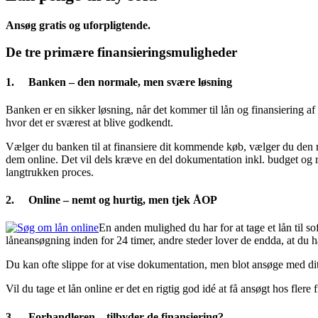
Ansøg gratis og uforpligtende.
De tre primære finansieringsmuligheder
1. Banken – den normale, men svære løsning
Banken er en sikker løsning, når det kommer til lån og finansiering a
hvor det er sværest at blive godkendt.
Vælger du banken til at finansiere dit kommende køb, vælger du den 
dem online. Det vil dels kræve en del dokumentation inkl. budget og 
langtrukken proces.
2. Online – nemt og hurtig, men tjek ÅOP
En anden mulighed du har for at tage et lån til so
låneansøgning inden for 24 timer, andre steder lover de endda, at du h
Du kan ofte slippe for at vise dokumentation, men blot ansøge med dit
Vil du tage et lån online er det en rigtig god idé at få ansøgt hos fle
3. Forhandleren – tilbyder de finansiering?