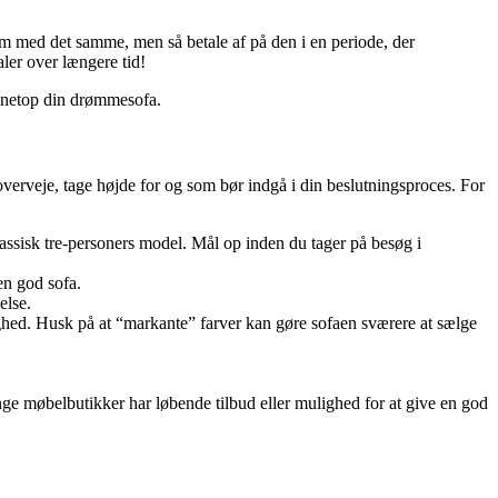
jem med det samme, men så betale af på den i en periode, der
aler over længere tid!
ge netop din drømmesofa.
 overveje, tage højde for og som bør indgå i din beslutningsproces. For
assisk tre-personers model. Mål op inden du tager på besøg i
en god sofa.
else.
lighed. Husk på at “markante” farver kan gøre sofaen sværere at sælge
ge møbelbutikker har løbende tilbud eller mulighed for at give en god