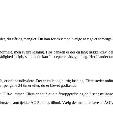
f det, du står og mangler. Du kan for eksempel vælge at tage et forbrug
normale, men svære løsning. Hos banken er der en lang række krav, der
rådighedsbeløb, samt at de kan “acceptere” årsagen bag. Her blander onl
fa, er online udbydere. Det er en let og hurtig løsning. Flere steder on
ar pengene 24 timer efter, du er blevet godkendt.
 CPR-nummer. Ellers er det blot din årsopgørelse og de 3 seneste lønse
re firmaer, samt tjekke ÅOP i deres tilbud. Vælg det med den laveste ÅOP, 