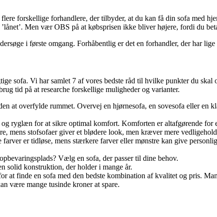
lere forskellige forhandlere, der tilbyder, at du kan få din sofa med h
å ’lånet’. Men vær OBS på at købsprisen ikke bliver højere, fordi du bet
 undersøge i første omgang. Forhåbentlig er det en forhandler, der har li
tige sofa. Vi har samlet 7 af vores bedste råd til hvilke punkter du skal
rug tid på at researche forskellige muligheder og varianter.
en at overfylde rummet. Overvej en hjørnesofa, en sovesofa eller en kl
 og ryglæn for at sikre optimal komfort. Komforten er altafgørende for 
øre, mens stofsofaer giver et blødere look, men kræver mere vedligehold
e farver er tidløse, mens stærkere farver eller mønstre kan give person
 opbevaringsplads? Vælg en sofa, der passer til dine behov.
 solid konstruktion, der holder i mange år.
or at finde en sofa med den bedste kombination af kvalitet og pris. Man
r kan være mange tusinde kroner at spare.