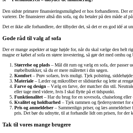
Den sidste primære finansieringsmulighed er hos forhandleren. Der er f
varierer. De finansierer altså din sofa, og du betaler på den måde af p
Det er ikke alle forhandlere, der tilbyder det, så det er en god idé at
Gode råd til valg af sofa
Der er mange aspekter at tage højde for, når du skal vælge den helt rig
magne er købet af sofa en større investering, så gør det med omhu og b
Størrelse og plads
– Mål dit rum og vælg en sofa, der passer ud
møbelbutikker, så du er mere målrettet i din søgen.
Komfort
– Prøv sofaen, hvis muligt. Tjek polstring, siddehøjde
Materiale
– Læder og mikrofiber er slidstærke og lette at reng
Farve og design
– Vælg en farve, der matcher din stil. Neutral
eller tage med videre, hvis I skal flytte på et tidspunkt.
Funktionalitet
– Har du brug for en sovesofa, chaiselong eller
Kvalitet og holdbarhed
– Tjek rammen og fjedersystemet for en
Pris og anmeldelser
– Sammenlign priser, og læs anmeldelser f
pris. Det bør du udnytte, til at forhandle lidt om prisen, for de
Tak til vores mange brugere